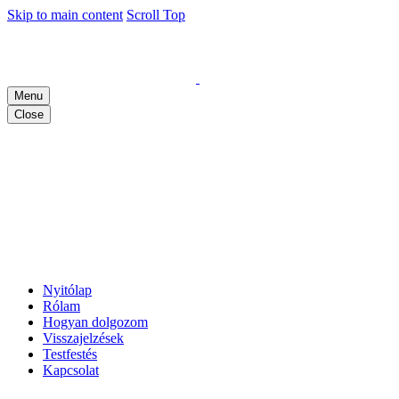
Skip to main content
Scroll Top
Menu
Close
Nyitólap
Rólam
Hogyan dolgozom
Visszajelzések
Testfestés
Kapcsolat