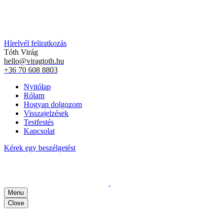
Egy ingyenes, 7 napos email sorozat, ami segít befelé figyelni és ka
Kérem a 7 napos sorozatot
Hírelvél feliratkozás
Tóth Virág
hello@viragtoth.hu
+36 70 608 8803
Nyitólap
Rólam
Hogyan dolgozom
Visszajelzések
Testfestés
Kapcsolat
Kérek egy beszélgetést
Menu
Close